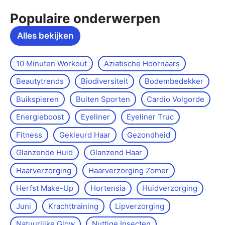
Populaire onderwerpen
Alles bekijken
10 Minuten Workout
Aziatische Hoornaars
Beautytrends
Biodiversiteit
Bodembedekker
Buikspieren
Buiten Sporten
Cardio Volgorde
Energieboost
Eyeliner
Eyeliner Truc
Fitness
Gekleurd Haar
Gezondheid
Glanzende Huid
Glanzend Haar
Haarverzorging
Haarverzorging Zomer
Herfst Make-Up
Hortensia
Huidverzorging
Juni
Krachttraining
Lipverzorging
Natuurlijke Glow
Nuttige Insecten