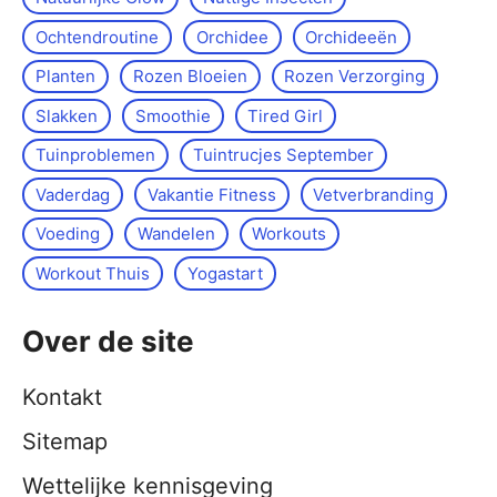
Ochtendroutine
Orchidee
Orchideeën
Planten
Rozen Bloeien
Rozen Verzorging
Slakken
Smoothie
Tired Girl
Tuinproblemen
Tuintrucjes September
Vaderdag
Vakantie Fitness
Vetverbranding
Voeding
Wandelen
Workouts
Workout Thuis
Yoga­start
Over de site
Kontakt
Sitemap
Wettelijke kennisgeving