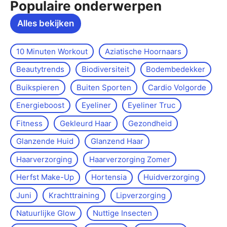
Populaire onderwerpen
Alles bekijken
10 Minuten Workout
Aziatische Hoornaars
Beautytrends
Biodiversiteit
Bodembedekker
Buikspieren
Buiten Sporten
Cardio Volgorde
Energieboost
Eyeliner
Eyeliner Truc
Fitness
Gekleurd Haar
Gezondheid
Glanzende Huid
Glanzend Haar
Haarverzorging
Haarverzorging Zomer
Herfst Make-Up
Hortensia
Huidverzorging
Juni
Krachttraining
Lipverzorging
Natuurlijke Glow
Nuttige Insecten