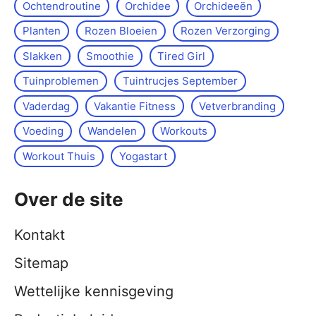
Ochtendroutine
Orchidee
Orchideeën
Planten
Rozen Bloeien
Rozen Verzorging
Slakken
Smoothie
Tired Girl
Tuinproblemen
Tuintrucjes September
Vaderdag
Vakantie Fitness
Vetverbranding
Voeding
Wandelen
Workouts
Workout Thuis
Yoga­start
Over de site
Kontakt
Sitemap
Wettelijke kennisgeving