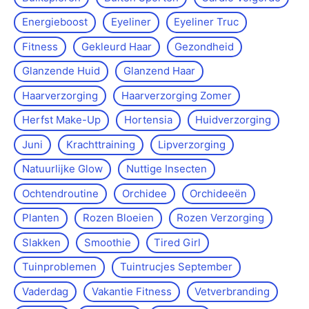
Energieboost
Eyeliner
Eyeliner Truc
Fitness
Gekleurd Haar
Gezondheid
Glanzende Huid
Glanzend Haar
Haarverzorging
Haarverzorging Zomer
Herfst Make-Up
Hortensia
Huidverzorging
Juni
Krachttraining
Lipverzorging
Natuurlijke Glow
Nuttige Insecten
Ochtendroutine
Orchidee
Orchideeën
Planten
Rozen Bloeien
Rozen Verzorging
Slakken
Smoothie
Tired Girl
Tuinproblemen
Tuintrucjes September
Vaderdag
Vakantie Fitness
Vetverbranding