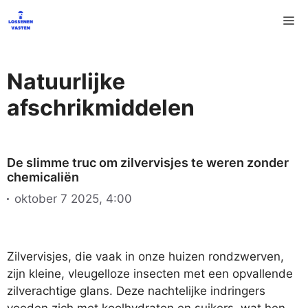
Ga
M
naar
de
inhoud
Natuurlijke
afschrikmiddelen
De slimme truc om zilvervisjes te weren zonder
chemicaliën
oktober 7 2025, 4:00
Zilvervisjes, die vaak in onze huizen rondzwerven,
zijn kleine, vleugelloze insecten met een opvallende
zilverachtige glans. Deze nachtelijke indringers
voeden zich met koolhydraten en suikers, wat hen