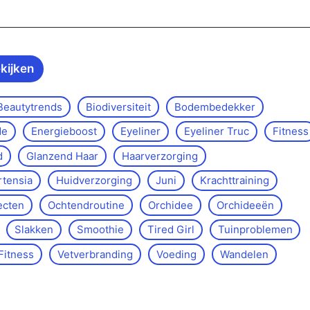
ekijken
Beautytrends
Biodiversiteit
Bodembedekker
de
Energieboost
Eyeliner
Eyeliner Truc
Fitness
d
Glanzend Haar
Haarverzorging
rtensia
Huidverzorging
Juni
Krachttraining
ecten
Ochtendroutine
Orchidee
Orchideeën
Slakken
Smoothie
Tired Girl
Tuinproblemen
Fitness
Vetverbranding
Voeding
Wandelen