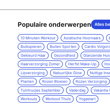
Populaire onderwerpen
Alles b
10 Minuten Workout
Aziatische Hoornaars
Buikspieren
Buiten Sporten
Cardio Volgor
Gekleurd Haar
Gezondheid
Glanzende Hui
Haarverzorging Zomer
Herfst Make-Up
Ho
Lipverzorging
Natuurlijke Glow
Nuttige Ins
Planten
Rozen Bloeien
Rozen Verzorging
Tuintrucjes September
Vaderdag
Vakantie 
Workouts
Workout Thuis
Yoga­start