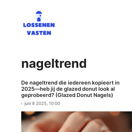
Ga
naar
de
inhoud
nageltrend
De nageltrend die iedereen kopieert in
2025—heb jij de glazed donut look al
geprobeerd? (Glazed Donut Nagels)
juni 8 2025, 10:00