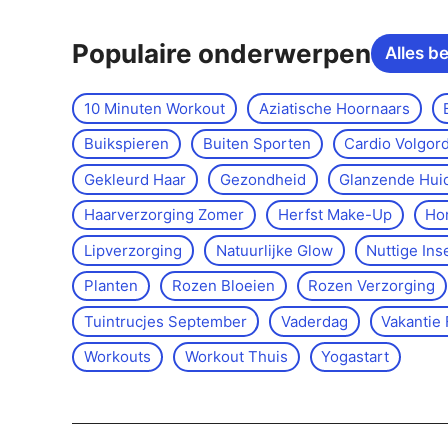
Populaire onderwerpen
Alles b
10 Minuten Workout
Aziatische Hoornaars
Buikspieren
Buiten Sporten
Cardio Volgor
Gekleurd Haar
Gezondheid
Glanzende Hui
Haarverzorging Zomer
Herfst Make-Up
Ho
Lipverzorging
Natuurlijke Glow
Nuttige Ins
Planten
Rozen Bloeien
Rozen Verzorging
Tuintrucjes September
Vaderdag
Vakantie 
Workouts
Workout Thuis
Yoga­start