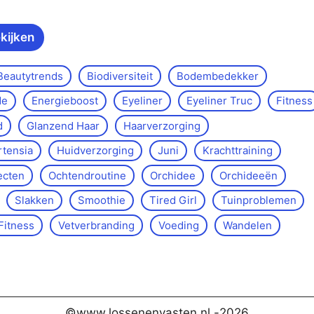
ekijken
Beautytrends
Biodiversiteit
Bodembedekker
de
Energieboost
Eyeliner
Eyeliner Truc
Fitness
d
Glanzend Haar
Haarverzorging
rtensia
Huidverzorging
Juni
Krachttraining
ecten
Ochtendroutine
Orchidee
Orchideeën
Slakken
Smoothie
Tired Girl
Tuinproblemen
Fitness
Vetverbranding
Voeding
Wandelen
©www.lossenenvasten.nl -
2026