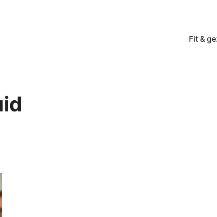
Fit & g
uid