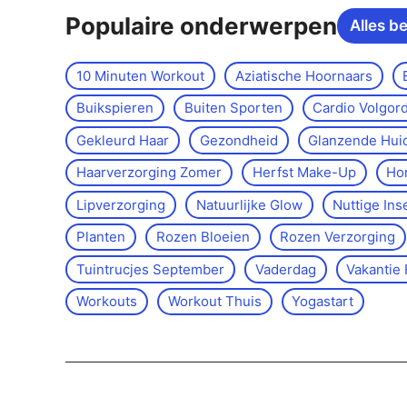
Populaire onderwerpen
Alles b
10 Minuten Workout
Aziatische Hoornaars
Buikspieren
Buiten Sporten
Cardio Volgor
Gekleurd Haar
Gezondheid
Glanzende Hui
Haarverzorging Zomer
Herfst Make-Up
Ho
Lipverzorging
Natuurlijke Glow
Nuttige Ins
Planten
Rozen Bloeien
Rozen Verzorging
Tuintrucjes September
Vaderdag
Vakantie 
Workouts
Workout Thuis
Yoga­start