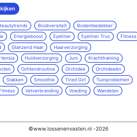
ekijken
Beautytrends
Biodiversiteit
Bodembedekker
de
Energieboost
Eyeliner
Eyeliner Truc
Fitness
d
Glanzend Haar
Haarverzorging
rtensia
Huidverzorging
Juni
Krachttraining
ecten
Ochtendroutine
Orchidee
Orchideeën
Slakken
Smoothie
Tired Girl
Tuinproblemen
Fitness
Vetverbranding
Voeding
Wandelen
©www.lossenenvasten.nl -
2026