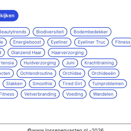
ekijken
Beautytrends
Biodiversiteit
Bodembedekker
de
Energieboost
Eyeliner
Eyeliner Truc
Fitness
d
Glanzend Haar
Haarverzorging
rtensia
Huidverzorging
Juni
Krachttraining
ecten
Ochtendroutine
Orchidee
Orchideeën
Slakken
Smoothie
Tired Girl
Tuinproblemen
Fitness
Vetverbranding
Voeding
Wandelen
©www.lossenenvasten.nl -
2026