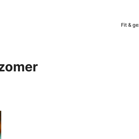
Fit & g
 zomer