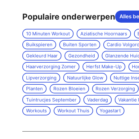
Populaire onderwerpen
Alles b
10 Minuten Workout
Aziatische Hoornaars
Buikspieren
Buiten Sporten
Cardio Volgor
Gekleurd Haar
Gezondheid
Glanzende Hui
Haarverzorging Zomer
Herfst Make-Up
Ho
Lipverzorging
Natuurlijke Glow
Nuttige Ins
Planten
Rozen Bloeien
Rozen Verzorging
Tuintrucjes September
Vaderdag
Vakantie 
Workouts
Workout Thuis
Yoga­start