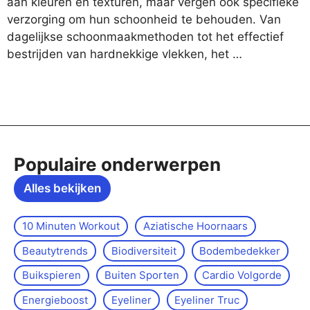
aan kleuren en texturen, maar vergen ook specifieke
verzorging om hun schoonheid te behouden. Van
dagelijkse schoonmaakmethoden tot het effectief
bestrijden van hardnekkige vlekken, het …
Populaire onderwerpen
Alles bekijken
10 Minuten Workout
Aziatische Hoornaars
Beautytrends
Biodiversiteit
Bodembedekker
Buikspieren
Buiten Sporten
Cardio Volgorde
Energieboost
Eyeliner
Eyeliner Truc