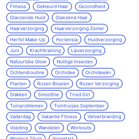
Fitness
Gekleurd Haar
Gezondheid
Glanzende Huid
Glanzend Haar
Haarverzorging
Haarverzorging Zomer
Herfst Make-Up
Hortensia
Huidverzorging
Juni
Krachttraining
Lipverzorging
Natuurlijke Glow
Nuttige Insecten
Ochtendroutine
Orchidee
Orchideeën
Planten
Rozen Bloeien
Rozen Verzorging
Slakken
Smoothie
Tired Girl
Tuinproblemen
Tuintrucjes September
Vaderdag
Vakantie Fitness
Vetverbranding
Voeding
Wandelen
Workouts
Workout Thuis
Yoga­start