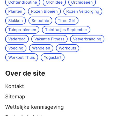
Ochtendroutine
Orchidee
Orchideeën
Planten
Rozen Bloeien
Rozen Verzorging
Slakken
Smoothie
Tired Girl
Tuinproblemen
Tuintrucjes September
Vaderdag
Vakantie Fitness
Vetverbranding
Voeding
Wandelen
Workouts
Workout Thuis
Yoga­start
Over de site
Kontakt
Sitemap
Wettelijke kennisgeving