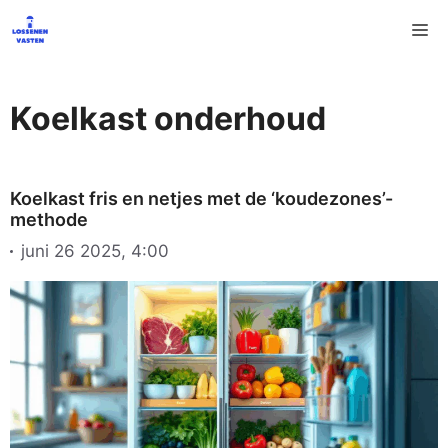
Ga
M
naar
de
inhoud
Koelkast onderhoud
Koelkast fris en netjes met de ‘koudezones’-
methode
juni 26 2025, 4:00