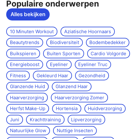
Populaire onderwerpen
Alles bekijken
10 Minuten Workout
Aziatische Hoornaars
Beautytrends
Biodiversiteit
Bodembedekker
Buikspieren
Buiten Sporten
Cardio Volgorde
Energieboost
Eyeliner
Eyeliner Truc
Fitness
Gekleurd Haar
Gezondheid
Glanzende Huid
Glanzend Haar
Haarverzorging
Haarverzorging Zomer
Herfst Make-Up
Hortensia
Huidverzorging
Juni
Krachttraining
Lipverzorging
Natuurlijke Glow
Nuttige Insecten