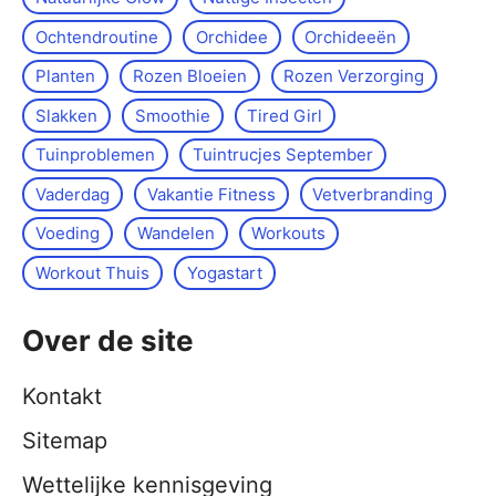
Ochtendroutine
Orchidee
Orchideeën
Planten
Rozen Bloeien
Rozen Verzorging
Slakken
Smoothie
Tired Girl
Tuinproblemen
Tuintrucjes September
Vaderdag
Vakantie Fitness
Vetverbranding
Voeding
Wandelen
Workouts
Workout Thuis
Yoga­start
Over de site
Kontakt
Sitemap
Wettelijke kennisgeving