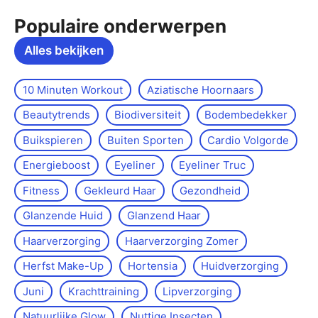
Populaire onderwerpen
Alles bekijken
10 Minuten Workout
Aziatische Hoornaars
Beautytrends
Biodiversiteit
Bodembedekker
Buikspieren
Buiten Sporten
Cardio Volgorde
Energieboost
Eyeliner
Eyeliner Truc
Fitness
Gekleurd Haar
Gezondheid
Glanzende Huid
Glanzend Haar
Haarverzorging
Haarverzorging Zomer
Herfst Make-Up
Hortensia
Huidverzorging
Juni
Krachttraining
Lipverzorging
Natuurlijke Glow
Nuttige Insecten