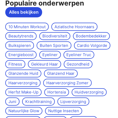
Populaire onderwerpen
Alles bekijken
10 Minuten Workout
Aziatische Hoornaars
Beautytrends
Biodiversiteit
Bodembedekker
Buikspieren
Buiten Sporten
Cardio Volgorde
Energieboost
Eyeliner
Eyeliner Truc
Fitness
Gekleurd Haar
Gezondheid
Glanzende Huid
Glanzend Haar
Haarverzorging
Haarverzorging Zomer
Herfst Make-Up
Hortensia
Huidverzorging
Juni
Krachttraining
Lipverzorging
Natuurlijke Glow
Nuttige Insecten