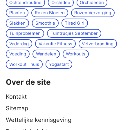
Ochtendroutine
Orchidee
Orchideeën
Planten
Rozen Bloeien
Rozen Verzorging
Slakken
Smoothie
Tired Girl
Tuinproblemen
Tuintrucjes September
Vaderdag
Vakantie Fitness
Vetverbranding
Voeding
Wandelen
Workouts
Workout Thuis
Yoga­start
Over de site
Kontakt
Sitemap
Wettelijke kennisgeving