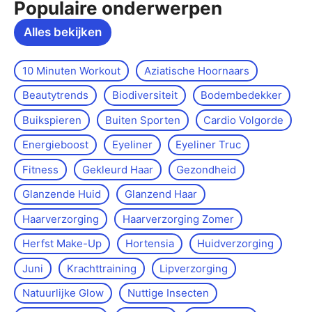
Populaire onderwerpen
Alles bekijken
10 Minuten Workout
Aziatische Hoornaars
Beautytrends
Biodiversiteit
Bodembedekker
Buikspieren
Buiten Sporten
Cardio Volgorde
Energieboost
Eyeliner
Eyeliner Truc
Fitness
Gekleurd Haar
Gezondheid
Glanzende Huid
Glanzend Haar
Haarverzorging
Haarverzorging Zomer
Herfst Make-Up
Hortensia
Huidverzorging
Juni
Krachttraining
Lipverzorging
Natuurlijke Glow
Nuttige Insecten