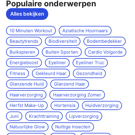
Populaire onderwerpen
Alles bekijken
10 Minuten Workout
Aziatische Hoornaars
Beautytrends
Biodiversiteit
Bodembedekker
Buikspieren
Buiten Sporten
Cardio Volgorde
Energieboost
Eyeliner
Eyeliner Truc
Fitness
Gekleurd Haar
Gezondheid
Glanzende Huid
Glanzend Haar
Haarverzorging
Haarverzorging Zomer
Herfst Make-Up
Hortensia
Huidverzorging
Juni
Krachttraining
Lipverzorging
Natuurlijke Glow
Nuttige Insecten