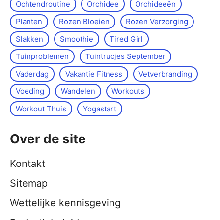
Ochtendroutine
Orchidee
Orchideeën
Planten
Rozen Bloeien
Rozen Verzorging
Slakken
Smoothie
Tired Girl
Tuinproblemen
Tuintrucjes September
Vaderdag
Vakantie Fitness
Vetverbranding
Voeding
Wandelen
Workouts
Workout Thuis
Yoga­start
Over de site
Kontakt
Sitemap
Wettelijke kennisgeving