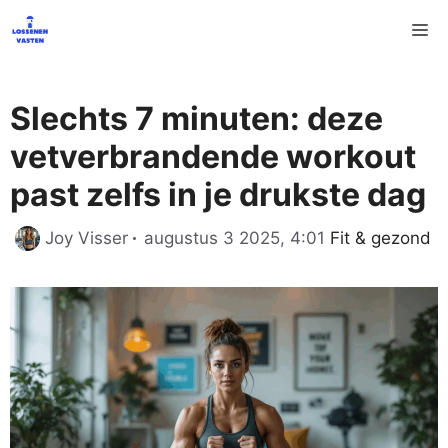
Ga
M
naar
de
inhoud
Slechts 7 minuten: deze
vetverbrandende workout
past zelfs in je drukste dag
Categorieën
Joy Visser
augustus 3 2025, 4:01
Fit & gezond