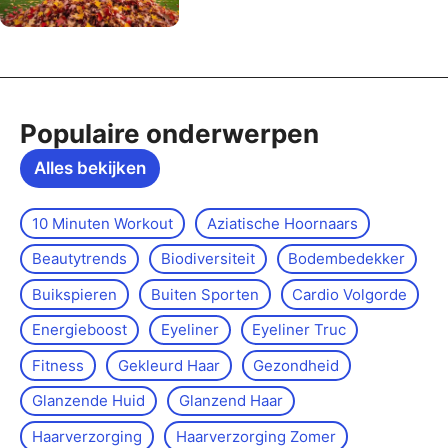
Populaire onderwerpen
Alles bekijken
10 Minuten Workout
Aziatische Hoornaars
Beautytrends
Biodiversiteit
Bodembedekker
Buikspieren
Buiten Sporten
Cardio Volgorde
Energieboost
Eyeliner
Eyeliner Truc
Fitness
Gekleurd Haar
Gezondheid
Glanzende Huid
Glanzend Haar
Haarverzorging
Haarverzorging Zomer