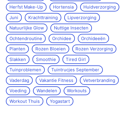
Herfst Make-Up
Hortensia
Huidverzorging
Juni
Krachttraining
Lipverzorging
Natuurlijke Glow
Nuttige Insecten
Ochtendroutine
Orchidee
Orchideeën
Planten
Rozen Bloeien
Rozen Verzorging
Slakken
Smoothie
Tired Girl
Tuinproblemen
Tuintrucjes September
Vaderdag
Vakantie Fitness
Vetverbranding
Voeding
Wandelen
Workouts
Workout Thuis
Yoga­start
Over de site