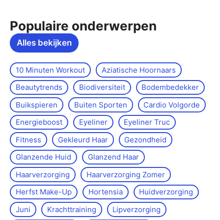
Populaire onderwerpen
Alles bekijken
10 Minuten Workout
Aziatische Hoornaars
Beautytrends
Biodiversiteit
Bodembedekker
Buikspieren
Buiten Sporten
Cardio Volgorde
Energieboost
Eyeliner
Eyeliner Truc
Fitness
Gekleurd Haar
Gezondheid
Glanzende Huid
Glanzend Haar
Haarverzorging
Haarverzorging Zomer
Herfst Make-Up
Hortensia
Huidverzorging
Juni
Krachttraining
Lipverzorging