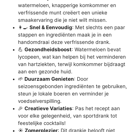
watermeloen, knapperige komkommer en
verfrissende munt creëert een unieke
smaakervaring die je niet wilt missen.
👩‍🍳
Snel & Eenvoudig
: Met slechts een paar
stappen en ingrediënten maak je in een
handomdraai deze verfrissende drank.
💪
Gezondheidsboost
: Watermeloen bevat
lycopeen, wat kan helpen bij het verminderen
van hartziekten, terwijl komkommer bijdraagt
aan een gezonde huid.
🌱
Duurzaam Genieten
: Door
seizoensgebonden ingrediënten te gebruiken,
steun je lokale boeren en verminder je
voedselverspilling.
🎉
Creatieve Variaties
: Pas het recept aan
voor elke gelegenheid, van sportdrank tot
feestelijke cocktails!
☀️
Zomerplezier
: Dit drankje belooft niet