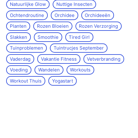
Natuurlijke Glow
Nuttige Insecten
Ochtendroutine
Orchidee
Orchideeën
Planten
Rozen Bloeien
Rozen Verzorging
Slakken
Smoothie
Tired Girl
Tuinproblemen
Tuintrucjes September
Vaderdag
Vakantie Fitness
Vetverbranding
Voeding
Wandelen
Workouts
Workout Thuis
Yoga­start
Over de site
Kontakt
Sitemap