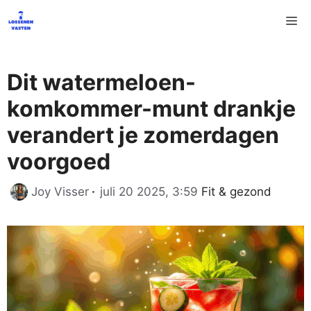
Ga
M
naar
de
inhoud
Dit watermeloen-
komkommer-munt drankje
verandert je zomerdagen
voorgoed
Categorieën
Joy Visser
juli 20 2025, 3:59
Fit & gezond