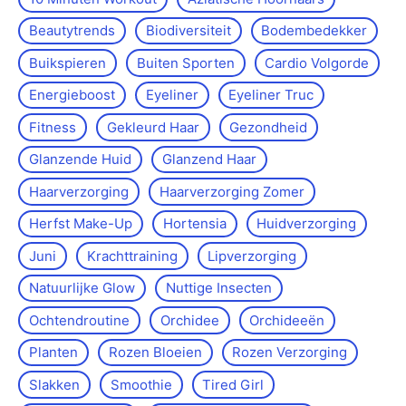
Beautytrends
Biodiversiteit
Bodembedekker
Buikspieren
Buiten Sporten
Cardio Volgorde
Energieboost
Eyeliner
Eyeliner Truc
Fitness
Gekleurd Haar
Gezondheid
Glanzende Huid
Glanzend Haar
Haarverzorging
Haarverzorging Zomer
Herfst Make-Up
Hortensia
Huidverzorging
Juni
Krachttraining
Lipverzorging
Natuurlijke Glow
Nuttige Insecten
Ochtendroutine
Orchidee
Orchideeën
Planten
Rozen Bloeien
Rozen Verzorging
Slakken
Smoothie
Tired Girl