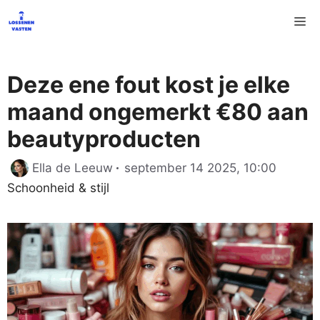
Ga
M
naar
de
inhoud
Deze ene fout kost je elke
maand ongemerkt €80 aan
beautyproducten
Catego
Ella de Leeuw
september 14 2025, 10:00
Schoonheid & stijl