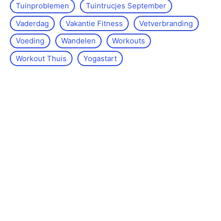
Tuinproblemen
Tuintrucjes September
Vaderdag
Vakantie Fitness
Vetverbranding
Voeding
Wandelen
Workouts
Workout Thuis
Yoga­start
Over de site
Kontakt
Sitemap
Wettelijke kennisgeving
Redactiebeleid
©www.lossenenvasten.nl -
2026