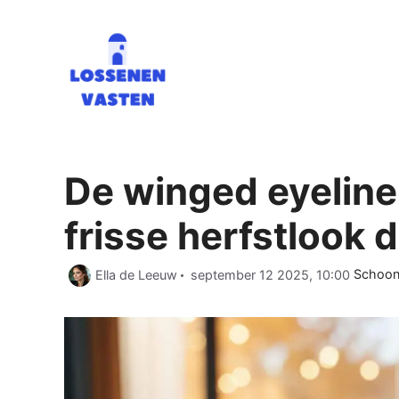
Ga
naar
de
inhoud
De winged eyeline
frisse herfstlook 
Catego
Ella de Leeuw
september 12 2025, 10:00
Schoonh