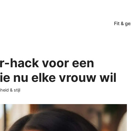
Fit & g
r-hack voor een
die nu elke vrouw wil
rieën
eid & stijl