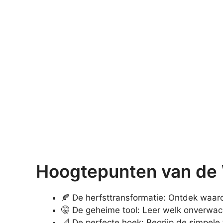
Hoogtepunten van de 
🍂 De herfsttransformatie: Ontdek waaro
🤫 De geheime tool: Leer welk onverwach
📐 De perfecte hoek: Begrijp de simpele 