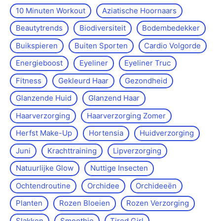
10 Minuten Workout
Aziatische Hoornaars
Beautytrends
Biodiversiteit
Bodembedekker
Buikspieren
Buiten Sporten
Cardio Volgorde
Energieboost
Eyeliner
Eyeliner Truc
Fitness
Gekleurd Haar
Gezondheid
Glanzende Huid
Glanzend Haar
Haarverzorging
Haarverzorging Zomer
Herfst Make-Up
Hortensia
Huidverzorging
Juni
Krachttraining
Lipverzorging
Natuurlijke Glow
Nuttige Insecten
Ochtendroutine
Orchidee
Orchideeën
Planten
Rozen Bloeien
Rozen Verzorging
Slakken
Smoothie
Tired Girl