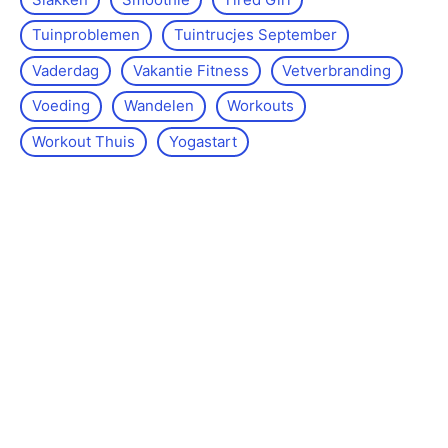
Tuinproblemen
Tuintrucjes September
Vaderdag
Vakantie Fitness
Vetverbranding
Voeding
Wandelen
Workouts
Workout Thuis
Yoga­start
Over de site
Kontakt
Sitemap
Wettelijke kennisgeving
Redactiebeleid
©www.lossenenvasten.nl -
2026