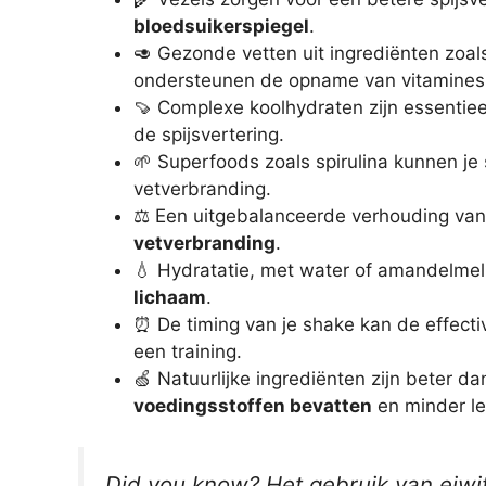
bloedsuikerspiegel
.
🥑 Gezonde vetten uit ingrediënten zoa
ondersteunen de opname van vitamines
🍠 Complexe koolhydraten zijn essentie
de spijsvertering.
🌱 Superfoods zoals spirulina kunnen j
vetverbranding.
⚖️ Een uitgebalanceerde verhouding van 
vetverbranding
.
💧 Hydratatie, met water of amandelmelk
lichaam
.
⏰ De timing van je shake kan de effectiv
een training.
🍏 Natuurlijke ingrediënten zijn beter 
voedingsstoffen bevatten
en minder le
Did you know? Het gebruik van eiwitt