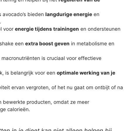
ls avocado’s bieden
langdurige energie
en
.
el voor
energie tijdens trainingen
en ondersteunen
e shake een
extra boost geven
in metabolisme en
macronutriënten is cruciaal voor effectieve
, is belangrijk voor een
optimale werking van je
iteit ervan vergroten, of het nu gaat om ontbijt of na
dan bewerkte producten, omdat ze meer
ge calorieën.
en in je dieet kan niet alleen helpen bij