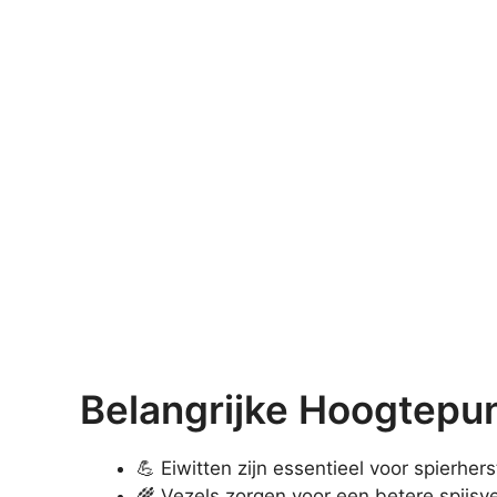
Belangrijke Hoogtepun
💪 Eiwitten zijn essentieel voor spierher
🌾 Vezels zorgen voor een betere spijsve