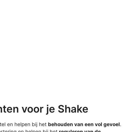
ten voor je Shake
stel en helpen bij het
behouden van een vol gevoel
.
rtering en helpen bij het
reguleren van de