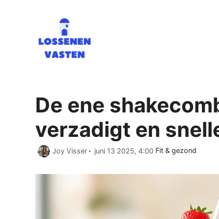
Ga
naar
de
inhoud
De ene shakecombi
verzadigt en snell
Categorieën
Joy Visser
juni 13 2025, 4:00
Fit & gezond