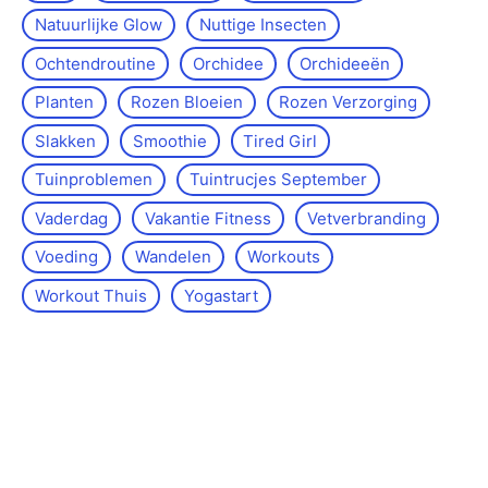
Natuurlijke Glow
Nuttige Insecten
Ochtendroutine
Orchidee
Orchideeën
Planten
Rozen Bloeien
Rozen Verzorging
Slakken
Smoothie
Tired Girl
Tuinproblemen
Tuintrucjes September
Vaderdag
Vakantie Fitness
Vetverbranding
Voeding
Wandelen
Workouts
Workout Thuis
Yoga­start
Over de site
Kontakt
Sitemap