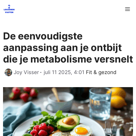
Ga
M
naar
de
inhoud
De eenvoudigste
aanpassing aan je ontbijt
die je metabolisme versnelt
Categorieën
Joy Visser
juli 11 2025, 4:01
Fit & gezond