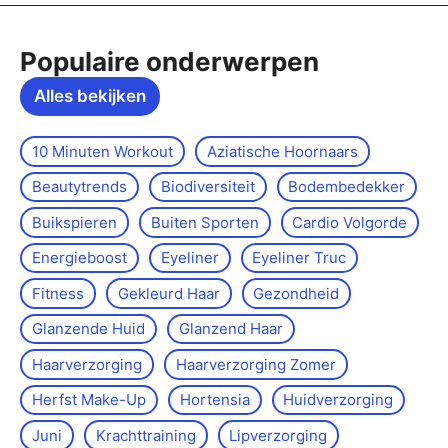
Populaire onderwerpen
Alles bekijken
10 Minuten Workout
Aziatische Hoornaars
Beautytrends
Biodiversiteit
Bodembedekker
Buikspieren
Buiten Sporten
Cardio Volgorde
Energieboost
Eyeliner
Eyeliner Truc
Fitness
Gekleurd Haar
Gezondheid
Glanzende Huid
Glanzend Haar
Haarverzorging
Haarverzorging Zomer
Herfst Make-Up
Hortensia
Huidverzorging
Juni
Krachttraining
Lipverzorging