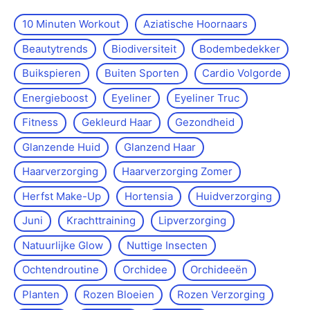
10 Minuten Workout
Aziatische Hoornaars
Beautytrends
Biodiversiteit
Bodembedekker
Buikspieren
Buiten Sporten
Cardio Volgorde
Energieboost
Eyeliner
Eyeliner Truc
Fitness
Gekleurd Haar
Gezondheid
Glanzende Huid
Glanzend Haar
Haarverzorging
Haarverzorging Zomer
Herfst Make-Up
Hortensia
Huidverzorging
Juni
Krachttraining
Lipverzorging
Natuurlijke Glow
Nuttige Insecten
Ochtendroutine
Orchidee
Orchideeën
Planten
Rozen Bloeien
Rozen Verzorging