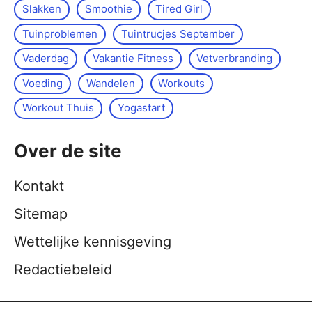
Slakken
Smoothie
Tired Girl
Tuinproblemen
Tuintrucjes September
Vaderdag
Vakantie Fitness
Vetverbranding
Voeding
Wandelen
Workouts
Workout Thuis
Yoga­start
Over de site
Kontakt
Sitemap
Wettelijke kennisgeving
Redactiebeleid