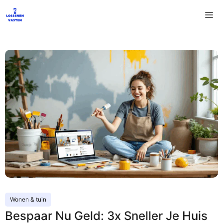
Ga
M
naar
de
inhoud
Wonen & tuin
Bespaar Nu Geld: 3x Sneller Je Huis