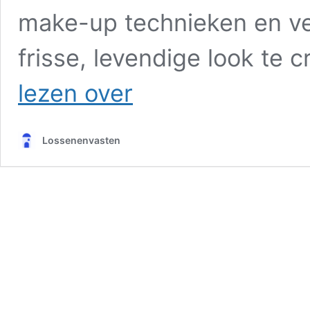
make-up technieken en ve
frisse, levendige look te 
Natuurlijke
lezen over
glow
zonder
dikke
Lossenenvasten
laag
make-
up?
Zo
doe
je
dat
echt
goed