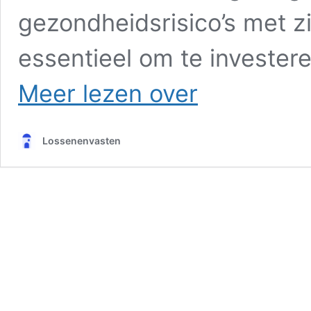
gezondheidsrisico’s met z
essentieel om te investe
Nagelriemen
Meer lezen over
in
de
zon?
Lossenenvasten
Dít
zijn
de
do’s
en
don’ts
die
niemand
je
vertelt