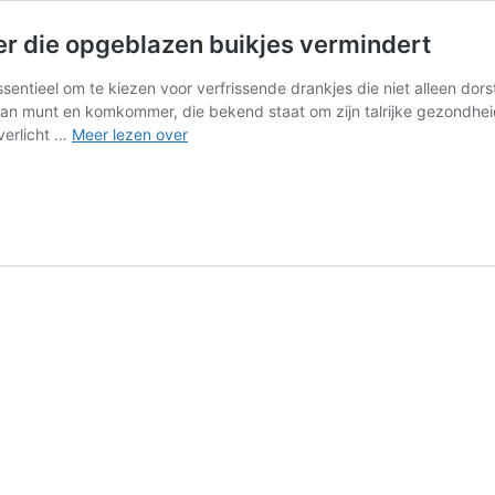
 die opgeblazen buikjes vermindert
ntieel om te kiezen voor verfrissende drankjes die niet alleen dors
e van munt en komkommer, die bekend staat om zijn talrijke gezondh
De
verlicht …
Meer lezen over
zomerdrank
met
munt
en
komkommer
die
opgeblazen
buikjes
vermindert