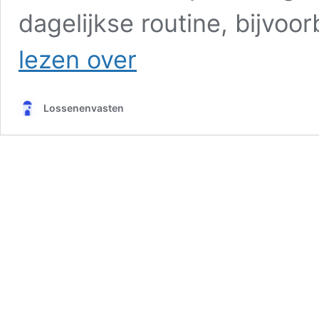
dagelijkse routine, bijvoo
De
lezen over
beste
oefeningen
voor
Lossenenvasten
drukke
mensen
om
fit
te
blijven