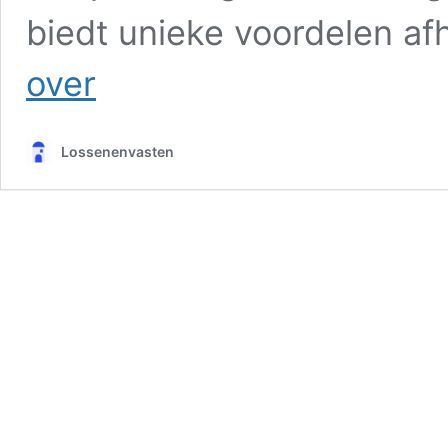
biedt unieke voordelen af
Aardbeien
over
snoeien
en
planten:
Lossenenvasten
5
tips
voor
een
volle
oogst