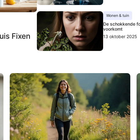
Wonen & tuin
De schokkende fout
voorkomt
uis Fixen
13 oktober 2025