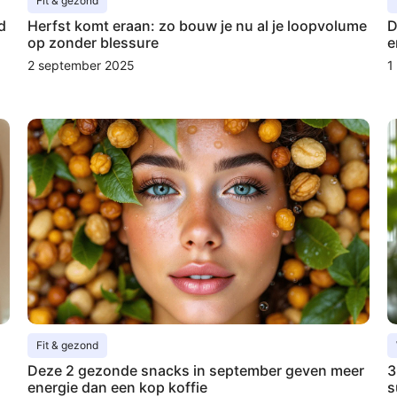
Fit & gezond
d
Herfst komt eraan: zo bouw je nu al je loopvolume
D
op zonder blessure
e
2 september 2025
1
Fit & gezond
Deze 2 gezonde snacks in september geven meer
3
energie dan een kop koffie
s